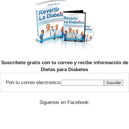
ec
P
ue
D
nci
F
as
Tr
at
a
mi
en
to
y
Or
ig
Suscribete gratis con tu correo y recibe información de
en
Dietas para Diabetes
Pon tu correo electronico:
Siguenos en Facebook: